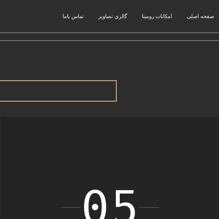
صفحه اصلی
امکانات رومینا
گالری تصاویر
تماس باما
05